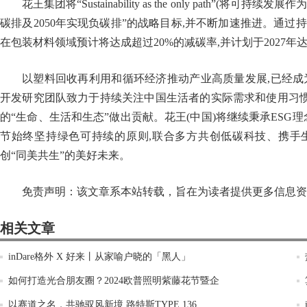
花王集团将“Sustainability as the only path”
碳排及2050年实现负碳排”的战略目标,并不断加速推进。通过持续
在包装材料领域预计将达成超过20%的减碳率,并计划于2027年
以塑料回收再利用和循环经济推动产业高质量发展,已经成
开发研究团队致力于持续关注中国生活者的实际需求和使用习惯
的“生命、生活和生态”做出贡献。花王(中国)将继续秉承ESG
节始终坚持绿色可持续的原则,联合多方共创低碳科技、携手
创“同美共生”的美好未来。
免责声明：该文章系本站转载，旨在为读者提供更多信息资
相关文章
inDare格外 X 好来丨从家喻户晓的「黑人」
如何打造光合朋友圈？2024欧普照明紫藤花节暨企
以赛道之名，共驰驭风新境 路特斯TYPE 136