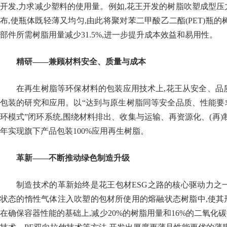
开发,力求减少塑料的使用量。例如,花王开发的树脂吹塑成型
布,使瓶体既轻薄又均匀,由此将聚对苯二甲酸乙二酯(PET)瓶的
部件所需树脂用量减少31.5%,进一步提升成本效益和易用性。
精研——兼顾材料安全、质量与成本
在再生树脂等环保材料的包装应用技术上,花王从安全、品
包装的研究和应用。以“达到与原生树脂同等安全品质、性能要
环模式”闭环系统,围绕材料排出、收集与运输、再资源化、(再)制
年实现旗下产品包装100%应用再生树脂。
革新——不断推动绿色制造升级
制造技术的革新始终是花王包材ESG之路的核心驱动力之
状态的惰性气体注入吹塑的包材所使用的熔融状态树脂中,使其形成“微小
在确保容器性能的基础上,减少20%的树脂用量和16%的二氧化碳