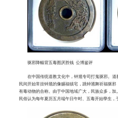
驱邪降幅背五毒图厌胜钱 公博鉴评
在中国传统道教文化中，钟馗专司打鬼驱邪。道
民间开始常挂钟馗的像赐福镇宅，跳钟馗舞祈福驱邪
有毒动物的合称。由于中国地域广大，民族众多，加
民俗认为每年夏历五月端午日午时、五毒开始孽生，