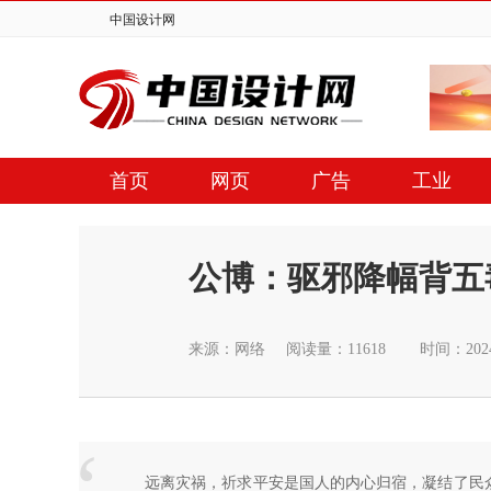
中国设计网
首页
网页
广告
工业
公博：驱邪降幅背五
来源：网络
阅读量：11618
时间：2024
远离灾祸，祈求平安是国人的内心归宿，凝结了民