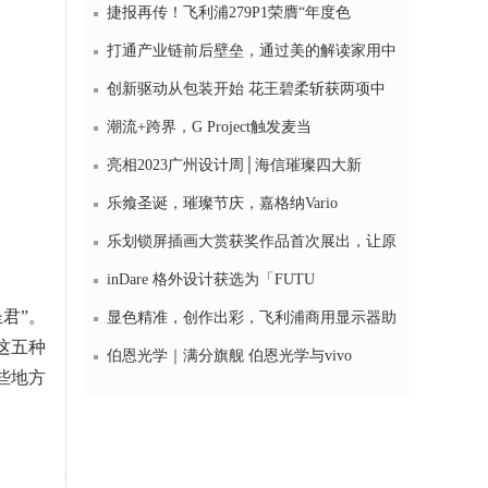
捷报再传！飞利浦279P1荣膺“年度色
打通产业链前后壁垒，通过美的解读家用中
创新驱动从包装开始 花王碧柔斩获两项中
潮流+跨界，G Project触发麦当
亮相2023广州设计周│海信璀璨四大新
乐飨圣诞，璀璨节庆，嘉格纳Vario
乐划锁屏插画大赏获奖作品首次展出，让原
inDare 格外设计获选为「FUTU
君”。
显色精准，创作出彩，飞利浦商用显示器助
这五种
伯恩光学｜满分旗舰 伯恩光学与vivo
些地方