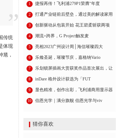
捷报再传！飞利浦279P1荣膺“年度
1
打通产业链前后壁垒，通过美的解读家用
2
创新驱动从包装开始 花王碧柔斩获两项
3
潮流+跨界，G Project触发麦
4
国传统
是体现
亮相2023广州设计周│海信璀璨四大
5
钟馗，
乐飨圣诞，璀璨节庆，嘉格纳Vario
6
乐划锁屏插画大赏获奖作品首次展出，让
7
inDare 格外设计获选为「FUT
8
显色精准，创作出彩，飞利浦商用显示器
9
伯恩光学｜满分旗舰 伯恩光学与viv
10
猜你喜欢