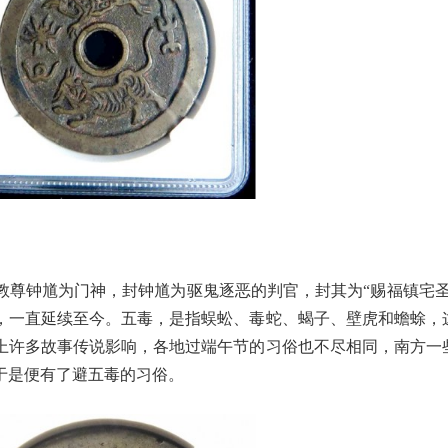
教尊钟馗为门神，封钟馗为驱鬼逐恶的判官，封其为“赐福镇宅圣
，一直延续至今。五毒，是指蜈蚣、毒蛇、蝎子、壁虎和蟾蜍，
上许多故事传说影响，各地过端午节的习俗也不尽相同，南方一
于是便有了避五毒的习俗。