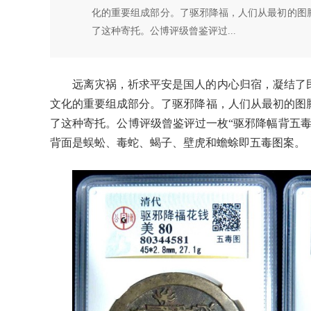
化的重要组成部分。了驱邪降福，人们从最初的图
了这种寄托。公博评级曾鉴评过...
远离灾祸，祈求平安是国人的内心归宿，凝结了
文化的重要组成部分。了驱邪降福，人们从最初的图
了这种寄托。公博评级曾鉴评过一枚“驱邪降幅背五
背面是蜈蚣、毒蛇、蝎子、壁虎和蟾蜍即五毒图案。