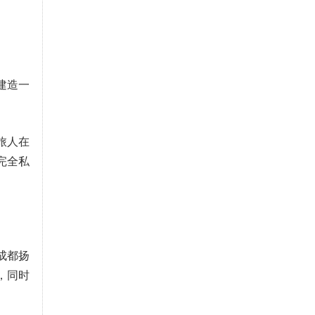
建造一
旅人在
完全私
自成都扬
，同时