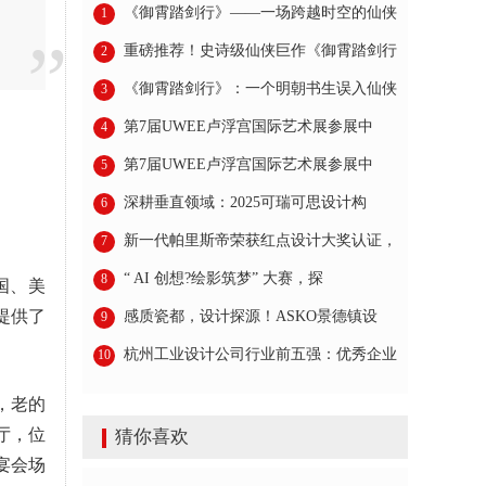
《御霄踏剑行》——一场跨越时空的仙侠
1
重磅推荐！史诗级仙侠巨作《御霄踏剑行
2
《御霄踏剑行》：一个明朝书生误入仙侠
3
第7届UWEE卢浮宫国际艺术展参展中
4
第7届UWEE卢浮宫国际艺术展参展中
5
深耕垂直领域：2025可瑞可思设计构
6
新一代帕里斯帝荣获红点设计大奖认证，
7
“ AI 创想?绘影筑梦” 大赛，探
8
国、美
提供了
感质瓷都，设计探源！ASKO景德镇设
9
杭州工业设计公司行业前五强：优秀企业
10
，老的
厅，位
猜你喜欢
宴会场