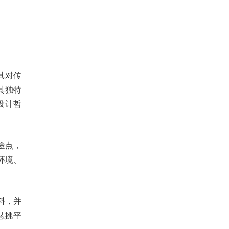
以其对传
其独特
设计哲
途点，
环境、
料，并
悬挑平