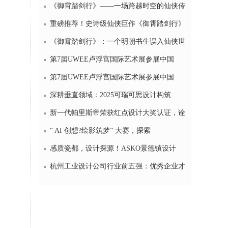
《御霄踏剑行》——一场跨越时空的仙侠传
重磅推荐！史诗级仙侠巨作《御霄踏剑行》
《御霄踏剑行》：一个明朝书生误入仙侠世
第7届UWEE卢浮宫国际艺术展参展中国
第7届UWEE卢浮宫国际艺术展参展中国
深耕垂直领域：2025可瑞可思设计构筑
新一代帕里斯帝荣获红点设计大奖认证，诠
“ AI 创想?绘影筑梦” 大赛，探索
感质瓷都，设计探源！ASKO景德镇设计
杭州工业设计公司行业前五强：优秀企业才