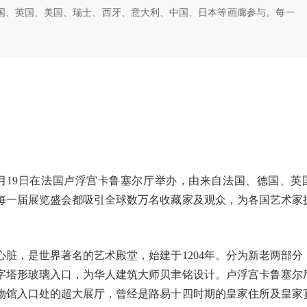
国、英国、美国、瑞士、西牙、意大利、中国、日本等画廊参与。每一
10月19日在法国卢浮宫卡鲁塞尔厅举办，由来自法国、德国、英
每一届展览盛会都吸引全球数万名收藏家及观众，为各国艺术家
脏，是世界著名的艺术殿堂，始建于1204年。分为新老两部分
字塔形玻璃入口，为华人建筑大师贝聿铭设计。卢浮宫卡鲁塞尔
物馆入口处的超大展厅，曾经是路易十四时期的皇家住所及皇家