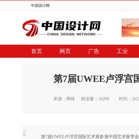
中国设计网
首页
网页
广告
工业
第7届UWEE卢浮
来源：网络
阅读量：16208
时间：2025
第7届UWEE卢浮宫国际艺术展参展中国艺术家李金蒙