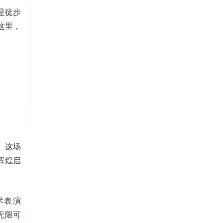
是徒步
这里，
。这场
辉煌启
术表演
无限可