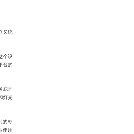
立又统
这个设
平台的
暖庇护
和灯光
别的标
位使用