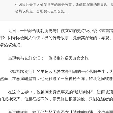
生因缘际会闯入仙侠世界的传奇故事，凭借其深邃的世界观、
者热议焦点。当现实与玄幻交汇...
近日，一部融合明朝历史与仙侠玄幻的史诗级小说《御霄
书生因缘际会闯入仙侠世界的传奇故事，凭借其深邃的世界观
者热议焦点。
当现实与玄幻交汇：一位书生的逆天改命之旅
《御霄踏剑行》的主角云无咎本是明朝的一位落魄书生，为
然而，在悬崖峭壁前，他竟触碰了一座神秘石阵，转眼之间被卷
在这个世界中，他被测出身负罕见的“通明剑体”，进而被
门戒律森严、仙魔征战不休，毫无修仙根基的他，只能在强者的
命运的转机，始于他与焚天宫圣女叶清璃的相遇。这位表