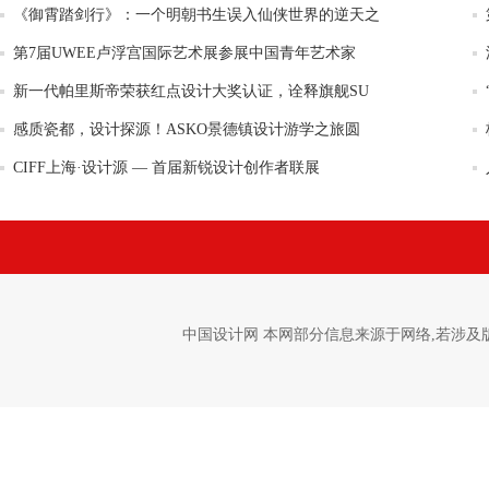
《御霄踏剑行》：一个明朝书生误入仙侠世界的逆天之
第7届UWEE卢浮宫国际艺术展参展中国青年艺术家
新一代帕里斯帝荣获红点设计大奖认证，诠释旗舰SU
感质瓷都，设计探源！ASKO景德镇设计游学之旅圆
CIFF上海·设计源 — 首届新锐设计创作者联展
中国设计网 本网部分信息来源于网络,若涉