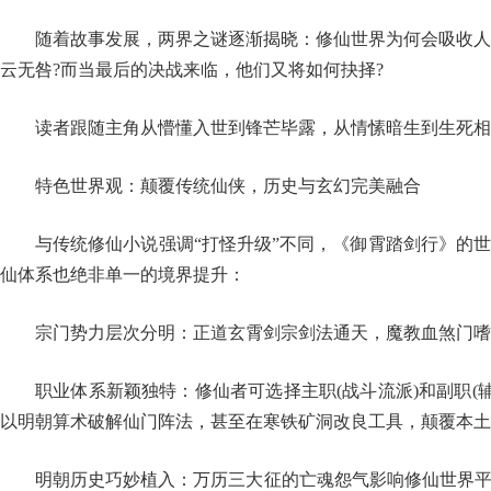
随着故事发展，两界之谜逐渐揭晓：修仙世界为何会吸收人
云无咎?而当最后的决战来临，他们又将如何抉择?
读者跟随主角从懵懂入世到锋芒毕露，从情愫暗生到生死相
特色世界观：颠覆传统仙侠，历史与玄幻完美融合
与传统修仙小说强调“打怪升级”不同，《御霄踏剑行》的
仙体系也绝非单一的境界提升：
宗门势力层次分明：正道玄霄剑宗剑法通天，魔教血煞门嗜
职业体系新颖独特：修仙者可选择主职(战斗流派)和副职(辅
以明朝算术破解仙门阵法，甚至在寒铁矿洞改良工具，颠覆本土
明朝历史巧妙植入：万历三大征的亡魂怨气影响修仙世界