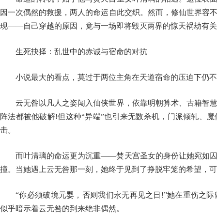
因一次偶然的救援，两人的命运自此交织。然而，修仙世界容
现——自己穿越的原因，竟与一场即将毁灭两界的惊天祸劫有关
生死抉择：乱世中的赤诚与宿命的对抗
小说最大的看点，莫过于两位主角在天道宿命的压迫下仍不
云无咎以凡人之姿闯入仙侠世界，依靠明朝算术、古籍智
阵法都被他破解!但这种“异端”也引来无数杀机，门派倾轧、
击。
而叶清璃的命运更为沉重——焚天宫圣女的身份让她宛如
撞。当她遇上云无咎那一刻，她终于见到了挣脱牢笼的希望，可
“你必须破境元婴，否则我们永无再见之日!”她在重伤之
似乎暗示着云无咎的到来绝非偶然。