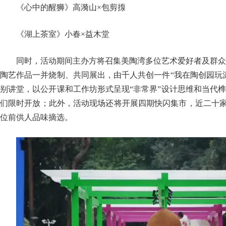
《心中的醒狮》高漪山×包剪揼
《湖上茶室》小春×益木堂
同时，活动期间主办方将召集美陶湾多位艺术爱好者及群众
陶艺作品一并烧制、共同展出，由千人共创一件“我在陶创园玩
别讲堂，以公开课和工作坊形式呈现“非常界”设计思维和当代
们限时开放；此外，活动现场还将开展四期快闪集市，近二十家
位前供人品味摘选。