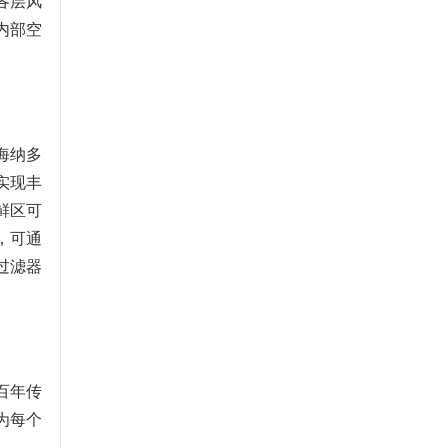
各层风
内部空
海纳多
实现丰
鲜区可
，可通
过滤器
百年传
为每个