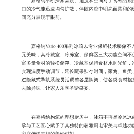
嘉格纳不断探索温度、适度和空间对于食材品质
口的冷气能迅速均匀扩散，伴随内腔中明亮而柔和的
间充分展现于眼前。
嘉格纳Vario 400系列冰箱以专业保鲜技术
元美味，其冷藏室、冷冻室、保鲜区三大功能空间不
富多量食材的轻松储存。冷藏室保持食材水润光鲜，
实现温度手动调节，延长蔬果贮存时间，家禽、鱼类
过隐藏式导轨系统灵活调整各层搁架，使各类食材摆放井
去除异味，让家人乐享圣诞盛宴。
在嘉格纳构筑的理想厨房中，冰箱不再是冷冰冰
承与工艺匠心赋予了其独特的奢雅厨电审美与卓越功
家庭传递幸福的美妙时刻。