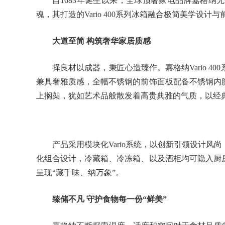
自1683年诞生以来，全球顶奢家电品牌嘉格
魂，其打造的Vario 400系列冰箱融合极简美学设
大道至简 构筑奢华家居质感
择良材以成器，秉匠心造臻作。嘉格纳Vario 
兼具奢雅质感，全幅不锈钢的前饰面板配备不锈钢内
上搁架，犹如艺术品般散发着高贵典雅的气质，以经
产品采用模块化Vario系统，以创新引领设计
化组合设计，冷藏箱、冷冻箱、以及酒柜均可隐入厨
呈现“藏千味、纳万象”。
臻储不凡 守护食物每一份“鲜美”