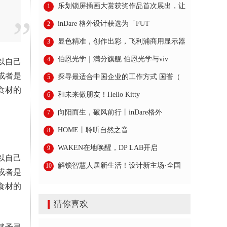
乐划锁屏插画大赏获奖作品首次展出，让
1
inDare 格外设计获选为「FUT
2
显色精准，创作出彩，飞利浦商用显示器
3
伯恩光学｜满分旗舰 伯恩光学与viv
4
以自己
或者是
探寻最适合中国企业的工作方式 国誉（
5
食材的
和未来做朋友！Hello Kitty
6
向阳而生，破风前行丨inDare格外
7
HOME丨聆听自然之音
8
WAKEN在地唤醒，DP LAB开启
9
以自己
解锁智慧人居新生活！设计新主场·全国
10
或者是
食材的
猜你喜欢