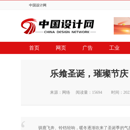
中国设计网
首页
网页
广告
工业
乐飨圣诞，璀璨节庆，嘉
来源：网络
阅读量：15694
时间：2023
驯鹿飞奔、铃铛轻响，暖冬逐渐吹来了圣诞季的气