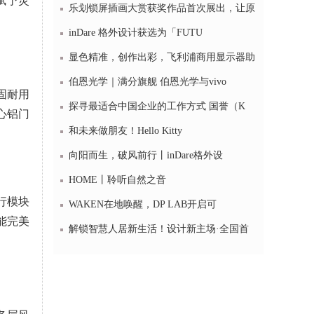
赋予灵
乐划锁屏插画大赏获奖作品首次展出，让原
inDare 格外设计获选为「FUTU
显色精准，创作出彩，飞利浦商用显示器助
伯恩光学｜满分旗舰 伯恩光学与vivo
固耐用
探寻最适合中国企业的工作方式 国誉（K
心铝门
和未来做朋友！Hello Kitty
向阳而生，破风前行丨inDare格外设
HOME丨聆听自然之音
行模块
WAKEN在地唤醒，DP LAB开启可
能完美
解锁智慧人居新生活！设计新主场·全国首