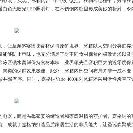
的影响，实现了冰箱内部“小气候”微控。在制冷过程中，分布在
暖白色无眩光LED照明灯，在不锈钢内腔里形成美妙的折射，令
臻储不凡，让圣诞盛宴臻味食材保持原鲜境界。冰箱以大空间分类贮存
仅能够防止串味，也充分满足了对不同食材保鲜的极致追求以及
冷冻区锁水留鲜保持食材本味，业界领先且容积巨大的近零度保
、肉类的保鲜效果极佳。此外，冰箱内部空间布局并非一成不变
然有序。同时，嘉格纳Vario 400系列冰箱还采用活性炭空气
的电器，而是温馨家宴的缔造者和家庭温情的守护者。嘉格纳的
能，成就了嘉格纳打造品质家居生活的非凡能力，让圣诞欢聚成