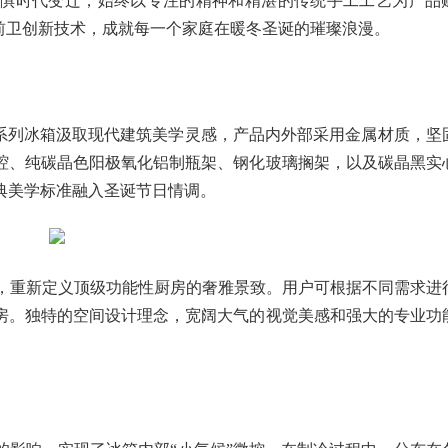
纳无惧时代变迁，始终以专注的精神和精湛的传统手工工艺为产品
计与前卫创新技术，成就每一个家庭在暖冬圣诞的璀璨浪漫。
400系列冰箱汲取现代建筑美学灵感，产品内外部采用金属材质，坚
腔、纯碳晶色阳极氧化铝制瓶架、钢化玻璃搁架，以及碳晶黑实
典美学标准融入圣诞节日情调。
风尚，重新定义顶级功能性厨房的奢雅景致。用户可根据不同需求进
房。独特的空间设计理念，宽阔大气的视觉美感和强大的专业功